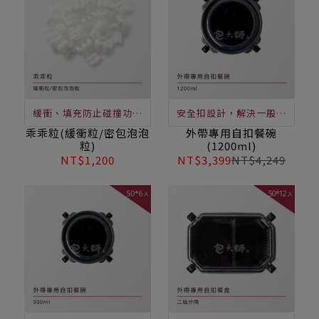
等，此價格不含運費。
緩衝、填充防止碰撞功能
安全扣設計，解決一般餐
，便於物品裝箱時，固定
盒容器溢漏等問題，適用
乖乖粒(緩衝粒/密包泡泡
外帶專用自扣餐碗
粒)
(1200ml)
定位、緩衝吸震及排除破
盛裝便當、燴飯、湯麵 /
NT$1,200
NT$3,399
NT$4,249
損發生，保護性能穩定，
加熱即食好便利
不會像木絲、碎紙等緩衝
材料因受潮而減低其保護
性