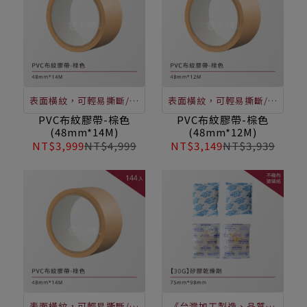
表面橫紋，可輕易撕斷/抗
表面橫紋，可輕易撕斷/抗
拉耐磨/不易斷裂/黏性佳/
拉耐磨/不易斷裂/黏性佳/
PVC布紋膠帶-棕色
PVC布紋膠帶-棕色
(48mm*14M)
(48mm*12M)
不殘膠/表面油性筆書寫或
不殘膠/表面油性筆書寫或
NT$3,999
NT$4,999
NT$3,149
NT$3,939
標註
標註
表面橫紋，可輕易撕斷/抗
《台灣加工製造、品質穩