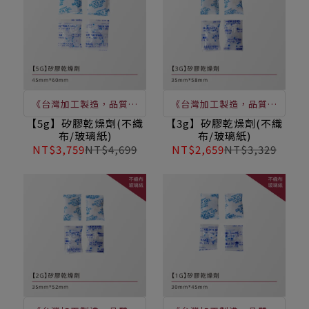
保存期限
品保存期限
《台灣加工製造，品質穩
《台灣加工製造，品質穩
定》如須購買，請直接洽
定》如須購買，請直接洽
【5g】矽膠乾燥劑(不織
【3g】矽膠乾燥劑(不織
布/玻璃紙)
布/玻璃紙)
詢客服
詢客服
NT$3,759
NT$4,699
NT$2,659
NT$3,329