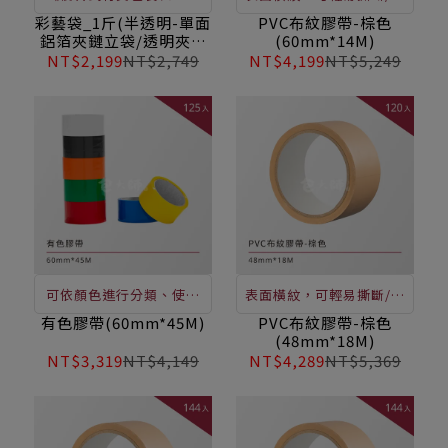
稱積層袋，包密性佳》常
拉耐磨/不易斷裂/黏性佳/
彩藝袋_1斤(半透明-單面
PVC布紋膠帶-棕色
鋁箔夾鏈立袋/透明夾鏈
(60mm*14M)
應用於零售食品包裝。搭
不殘膠/表面油性筆書寫或
立袋)-大
NT$2,199
NT$2,749
NT$4,199
NT$5,249
配夾鏈式設計，可以重複
標註
使用，具有基本防潮功能
可依顏色進行分類、使用
表面橫紋，可輕易撕斷/抗
範圍廣，包裝封口、封箱
拉耐磨/不易斷裂/黏性佳/
有色膠帶(60mm*45M)
PVC布紋膠帶-棕色
(48mm*18M)
打包、美化空間、分類封
不殘膠/表面油性筆書寫或
NT$3,319
NT$4,149
NT$4,289
NT$5,369
箱、辨識封箱、產品編
標註
碼、手工藝創作等。