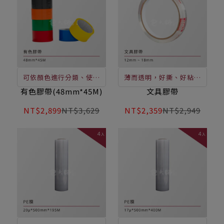
可依顏色進行分類、使用
薄而透明，好撕、好粘、
範圍廣，包裝封口、封箱
不溢膠、操作方便使用輕
有色膠帶(48mm*45M)
文具膠帶
打包、美化空間、分類封
鬆，配合膠帶台使用更便
NT$2,899
NT$3,629
NT$2,359
NT$2,949
箱、辨識封箱、產品編
利
碼、手工藝創作等。