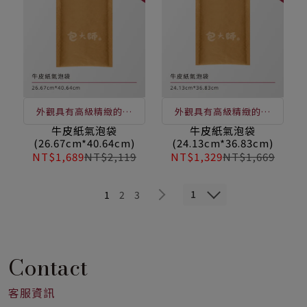
外觀具有高級精緻的質
外觀具有高級精緻的質
感、自貼封口即撕即用、
感、自貼封口即撕即用、
牛皮紙氣泡袋
牛皮紙氣泡袋
(26.67cm*40.64cm)
(24.13cm*36.83cm)
氣泡飽滿降低產品損壞風
氣泡飽滿降低產品損壞風
NT$1,689
NT$2,119
NT$1,329
NT$1,669
險，有效保護文件寄送
險，有效保護文件寄送
1
1
2
3
Contact
客服資訊