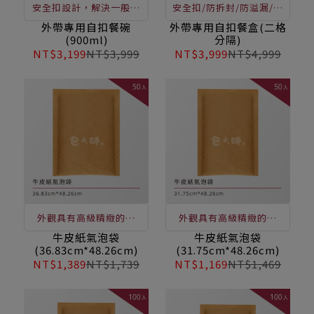
安全扣設計，解決一般餐
安全扣/防拆封/防溢漏/高
盒容器溢漏等問題
密合保鮮/ 透亮美觀
外帶專用自扣餐碗
外帶專用自扣餐盒(二格
(900ml)
分隔)
NT$3,199
NT$3,999
NT$3,999
NT$4,999
外觀具有高級精緻的質
外觀具有高級精緻的質
感、自貼封口即撕即用、
感、自貼封口即撕即用、
牛皮紙氣泡袋
牛皮紙氣泡袋
(36.83cm*48.26cm)
(31.75cm*48.26cm)
氣泡飽滿降低產品損壞風
氣泡飽滿降低產品損壞風
NT$1,389
NT$1,739
NT$1,169
NT$1,469
險，有效保護文件寄送
險，有效保護文件寄送