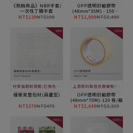
高靈敏度，可觸控螢幕，
質保證、黏性佳、不斷
《熱銷商品》NBR手套/
OPP透明封箱膠帶
一次性丁腈手套
(48mm*35M) - 150卷/
耐化學及油脂，為您的雙
裂、封箱黏貼 / 企業採
箱
NT$139
NT$199
NT$1,999
NT$2,400
手打造最強防護！價格極
購、辦公、居家必配物品
優，歡迎洽詢
材質強韌耐擠壓/已預先充
上游原料製造供應優勢/品
氣/超輕量材質/貨品運送
質保證、黏性佳、不斷
緩衝氣墊包材(葫蘆型)
OPP透明封箱膠帶
(48mm*70M)-120 卷/箱
途中有效保護產品，不致
裂、封箱黏貼 / 企業採
NT$379
NT$479
NT$2,649
NT$3,319
搖晃損壞，可取代現有內
購、辦公、居家必配物品
包裝材料，如：保利龍、
EPE、瓦楞紙、紙漿注模
等，此價格不含運費。