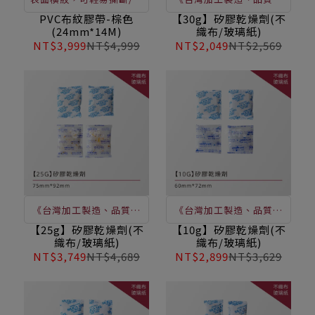
拉耐磨/不易斷裂/黏性佳/
定》如須購買，請直接洽
PVC布紋膠帶-棕色
【30g】矽膠乾燥劑(不
(24mm*14M)
織布/玻璃紙)
不殘膠/表面油性筆書寫或
詢客服
NT$3,999
NT$4,999
NT$2,049
NT$2,569
標註
《台灣加工製造、品質穩
《台灣加工製造、品質穩
定》防潮及吸濕效果 避免
定》防潮及吸濕效果，避
【25g】矽膠乾燥劑(不
【10g】矽膠乾燥劑(不
織布/玻璃紙)
織布/玻璃紙)
多餘的水分造成不良品發
免多餘的水分造成不良品
NT$3,749
NT$4,689
NT$2,899
NT$3,629
生 / 保護產品延長使用期
發生 / 保護產品延長使用
限 / 囤食儲物好幫手 / 吸
期限 / 囤食儲物好幫手 /
收食品中濕氣 / 延長食品
吸收食品中濕氣 / 延長食