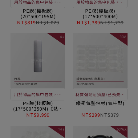
用於物品的集中包裝，將
用於物品的集中包裝，將
物品進行多層的纏繞，讓
物品進行多層的纏繞，讓
PE膜(棧板膜)
PE膜(棧板膜)
(20*500*195M)
(17*500*400M)
膜與膜相互自黏，包裝後
膜與膜相互自黏，包裝後
NT$819
NT$1,029
NT$1,389
NT$1,739
不擴大物品體積，使零散
不擴大物品體積，使零散
的物品在運輸過程中能得
的物品在運輸過程中能得
到有效的保護與損壞
到有效的保護與損壞
用於物品的集中包裝，將
材質強韌耐擠壓/已預先充
物品進行多層的纏繞，讓
氣/超輕量材質/貨品運送
PE膜(棧板膜)
緩衝氣墊包材(氣柱型)
(17*500*250M)《熱銷
膜與膜相互自黏，包裝後
途中有效保護產品，不致
商品》~售價非購買價，
NT$9,999
NT$299
NT$379
不擴大物品體積，使零散
搖晃損壞，取代現有內包
洽詢客服亦有優惠價格!
的物品在運輸過程中能得
裝材料，如：保利龍、
到有效的保護與損壞
EPE、瓦楞紙、紙漿注模