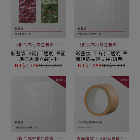
《複合式材質包裝袋，亦
《複合式材質包裝袋，亦
稱積層袋，包密性佳》常
稱積層袋，包密性佳》常
彩藝袋_4兩(半透明-單面
彩藝袋_半斤(半透明-單
鋁箔夾鏈立袋)-小
面鋁箔夾鏈立袋/透明夾
應用於零售食品包裝。搭
應用於零售食品包裝。搭
鏈立袋)-中
NT$2,726
NT$3,272
NT$1,999
NT$2,499
配夾鏈式設計，可以重複
配夾鏈式設計，可以重複
使用，具有基本防潮功能
使用，具有基本防潮功能
《複合式材質包裝袋，亦
表面橫紋，可輕易撕斷/抗