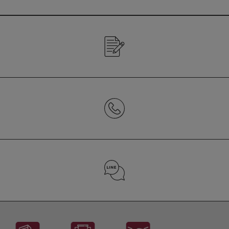
CONTACT US
02-2652-7272 (分機2157)
LINE ID : @223iwizi