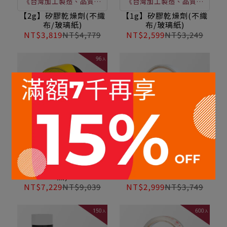
《台灣加工製造、品質穩
《台灣加工製造、品質穩
定》如須購買，請直接洽
定》防潮及吸濕效果，避
【2g】矽膠乾燥劑(不織
【1g】矽膠乾燥劑(不織
布/玻璃紙)
布/玻璃紙)
詢客服
免多餘的水分造成不良品
NT$3,819
NT$4,779
NT$2,599
NT$3,249
發生 / 保護產品延長使用
期限 / 囤食儲物好幫手 /
吸收食品中濕氣 / 延長食
品保存期限
地板警示、地面標誌、危
黏性適中、好拉、黏性
險警示/包裝封箱/工作場
佳，雙向黏貼紙張及一般
PVC警示(斑馬)膠帶(黃
雙面膠帶
黑)
所區分、地面及走道標示/
材質接合/電子零件之固
NT$7,229
NT$9,039
NT$2,999
NT$3,749
防撞警示
定、固定、封口、裝飾佈
置與包裝時使用