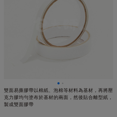
雙面易撕膠帶以棉紙、泡棉等材料為基材，再將壓
克力膠均勻塗布於基材的兩面，然後貼合離型紙，
製成雙面膠帶