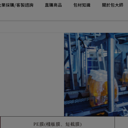
企業採購/客製諮詢
直購商品
包材知識
關於包大師
PE膜(棧板膜、短截膜)