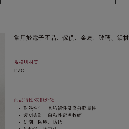
常用於電子產品、傢俱、金屬、玻璃、鋁材
規格與材質
PVC
商品特性/功能介紹
耐熱性佳，具強韌性及良好延展性
透明柔韌，自粘性密著收縮
防潮、防塵、防銹
耐酸鹼，抗氧化