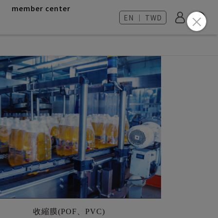
member center
EN ｜ TWD
收縮膜(POF、PVC)