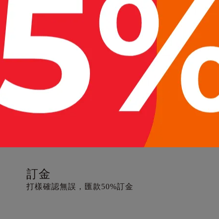
詢價
請提供客製商品需求(如：款式、材質、規格、尺寸、
報價
確認需求完成後，發出正式報價單
打樣
報價單回簽/用印，依需求進行打樣
訂金
打樣確認無誤，匯款50%訂金