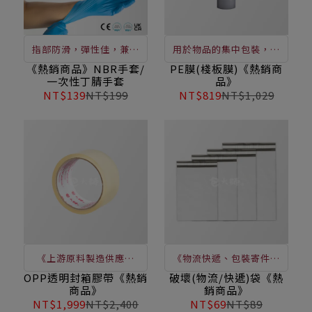
指部防滑，彈性佳，兼具
用於物品的集中包裝，將
高靈敏度，可觸控螢幕，
物品進行多層的纏繞，讓
《熱銷商品》NBR手套/
PE膜(棧板膜)《熱銷商
一次性丁腈手套
品》
耐化學及油脂，為您的雙
膜與膜相互自黏，包裝後
NT$139
NT$199
NT$819
NT$1,029
手打造最強防護！價格極
不擴大物品體積，使零散
優，歡迎洽詢
的物品在運輸過程中能得
到有效的保護與損壞
《上游原料製造供應優
《物流快遞、包裝寄件、
勢、品質保證》黏性佳、
破壞自黏袋》黏性強、不
OPP透明封箱膠帶《熱銷
破壞(物流/快遞)袋《熱
商品》
銷商品》
不斷裂、封箱黏貼/企業採
透光，網購、電商包裝必
NT$1,999
NT$2,400
NT$69
NT$89