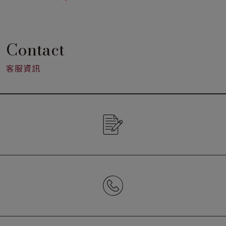
損發生，保護性能穩定，
不會像木絲、碎紙等緩衝
材料因受潮而減低其保護
性
Contact
客服資訊
CONTACT US