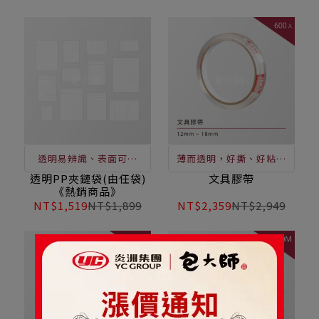
購、辦公、居家必配物品
備
透明易辨識、表面可書
薄而透明，好撕、好粘、
寫、凹凸扣用手一按即可
不溢膠、操作方便使用輕
透明PP夾鏈袋(由任袋)
文具膠帶
《熱銷商品》
封口，讓您輕鬆做收納
鬆，配合膠帶台使用更便
NT$1,519
NT$1,899
NT$2,359
NT$2,949
利