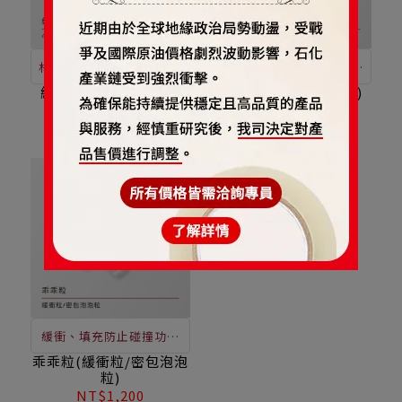
材質強韌耐擠壓/已預先充
材質強韌耐擠壓/已預先充
氣/超輕量材質/貨品運送
氣/超輕量材質/貨品運送
緩衝氣墊包材(葫蘆型)
緩衝氣墊包材(氣柱型)
途中有效保護產品，不致
途中有效保護產品，不致
NT$379
NT$479
NT$299
NT$379
搖晃損壞，可取代現有內
搖晃損壞，取代現有內包
包裝材料，如：保利龍、
裝材料，如：保利龍、
EPE、瓦楞紙、紙漿注模
EPE、瓦楞紙、紙漿注模
等，此價格不含運費。
等，此價格不含運費。
緩衝、填充防止碰撞功能
，便於物品裝箱時，固定
乖乖粒(緩衝粒/密包泡泡
粒)
定位、緩衝吸震及排除破
NT$1,200