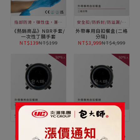
指部防滑，彈性佳，兼具
安全扣/防拆封/防溢漏/高
高靈敏度，可觸控螢幕，
密合保鮮/ 透亮美觀，便
《熱銷商品》NBR手套/
外帶專用自扣餐盒(二格
一次性丁腈手套
分隔)
耐化學及油脂，為您的雙
當、燴飯均適用。
NT$139
NT$199
NT$3,999
NT$4,999
手打造最強防護！價格極
優，歡迎洽詢
安全扣設計，解決一般餐
安全扣設計，解決一般餐
盒容器溢漏等問題，適用
盒容器溢漏等問題，適用
外帶專用自扣餐碗
外帶專用自扣餐碗
(1200ml)
(900ml)
盛裝便當、燴飯、湯麵 /
盛裝便當、燴飯、湯麵 /
NT$3,399
NT$4,249
NT$3,199
NT$3,999