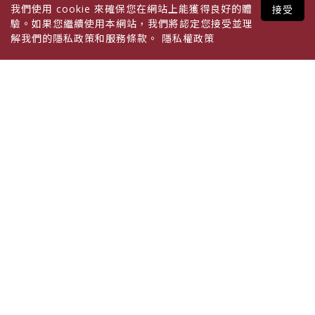
包裝設計
我們使用 cookie 來確保您在網站上能獲得良好的體
接受
驗。如果您繼續使用本網站，我們將認定您接受並理
解我們的隱私政策和服務條款。
隱私權政策
Service
專業服務
一站式專業包材服務
One Stop Packaging Service
以專業包裝材料通路「包大師」聞
名，資源掌握及營運規模皆領先業
界，擁有完整的上、中、下游垂直整
合資源及供應鏈支援，提供業界第一
的生產技術與無比創新能力。