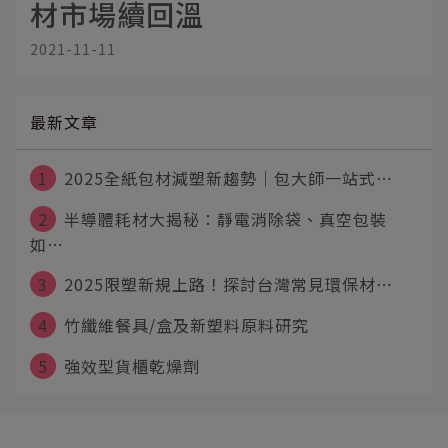
材市場續回溫
2021-11-11
最新文章
1
2025全紙包材減塑新趨勢｜包大師一站式⋯
2
半導體耗材大揭秘：靜電消除袋、真空包裝
如⋯
3
2025限塑新規上路！探討台灣常見環保材⋯
4
竹纖維餐具/盒及新塑料原料研究
5
強效型貨櫃乾燥劑