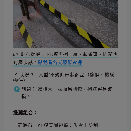
👉 貼心提醒： PE膜再捆一層，超省事，開箱也
有層次感。
點我看各式膠膜產品
📌 狀況 3：大型/不規則形狀商品（傢俱、機械
零件）
問題： 體積大＋表面易刮傷，搬運容易破
損。
推薦組合：
氣泡布＋PE膜雙層包覆：吸震＋防刮