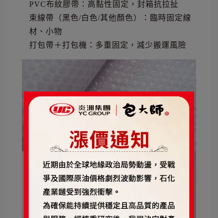
PVC布紋膠帶：高黏性固定，封箱抗拉扯
束線帶（黑色/白色/其他顏色）：臨時固定線
材、小物
打包帶＋打包機：多重固定，減少搬運風險