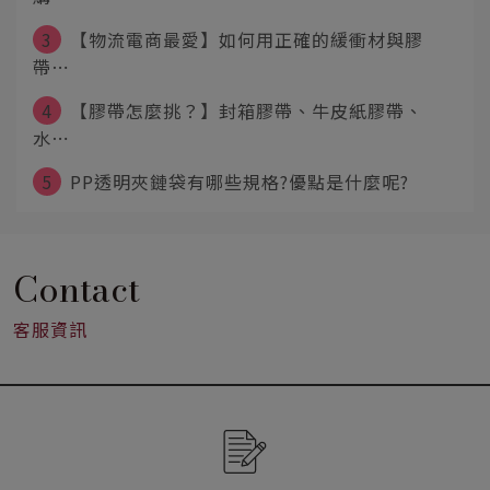
3
【物流電商最愛】如何用正確的緩衝材與膠
帶⋯
4
【膠帶怎麼挑？】封箱膠帶、牛皮紙膠帶、
水⋯
5
PP透明夾鏈袋有哪些規格?優點是什麼呢?
Contact
客服資訊