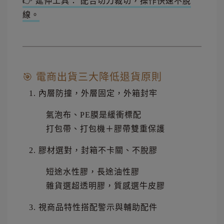
👉 延伸工具： 配合切刀裁切，操作快速不脫
線。
🎯 電商出貨三大降低退貨原則
內層防撞，外層固定，外箱封牢
氣泡布、PE膜是緩衝標配
打包帶、打包機＋膠帶雙重保護
膠材選對，封箱不卡關、不脫膠
短途水性膠，長途油性膠
雜貨選超透明膠，質感選牛皮膠
視商品特性搭配警示與輔助配件