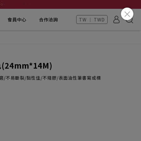
會員中心
合作洽詢
TW ｜ TWD
(24mm*14M)
磨/不易斷裂/黏性佳/不殘膠/表面油性筆書寫或標