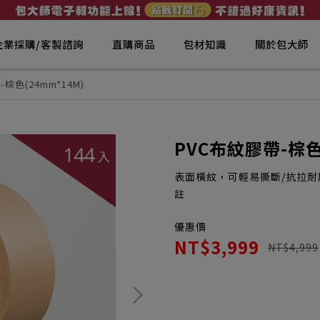
企業採購/客製諮詢
直購商品
包材知識
關於包大師
棕色(24mm*14M)
PVC布紋膠帶-棕色
表面橫紋，可輕易撕斷/抗拉耐
註
優惠價
NT$3,999
NT$4,999